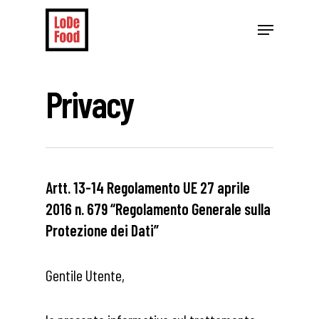
Skip
Menu
to
Close
main
Menu
content
Privacy
Artt. 13-14 Regolamento UE 27 aprile
2016 n. 679 “Regolamento Generale sulla
Protezione dei Dati”
Gentile Utente,