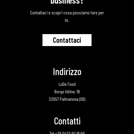
Contattaci e scopri cosa possiamo fare per
te.
C
o
n
t
a
t
t
a
c
i
Indirizzo
LoDe Food
Borgo Udine, 18
33057 Palmanova (UD)
Contatti
Tel +39 0432 92 91 69