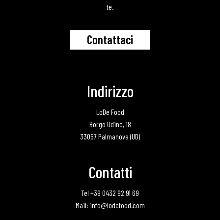
te.
C
o
n
t
a
t
t
a
c
i
Indirizzo
LoDe Food
Borgo Udine, 18
33057 Palmanova (UD)
Contatti
Tel +39 0432 92 91 69
Mail: info@lodefood.com