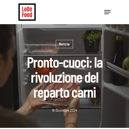
Skip
Menu
to
Close
main
Menu
content
Notizie
Pronto-cuoci: la
rivoluzione del
reparto carni
18 Dicembre 2024