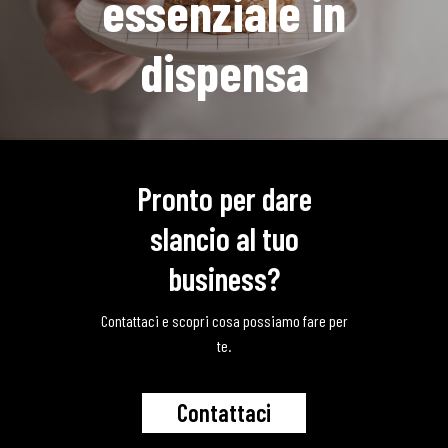
essenziale in
dispensa
Pronto per dare
slancio al tuo
business?
Contattaci e scopri cosa possiamo fare per
te.
C
o
n
t
a
t
t
a
c
i