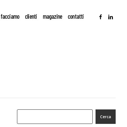
facebook
linkedin
 facciamo
clienti
magazine
contatti
Cerca