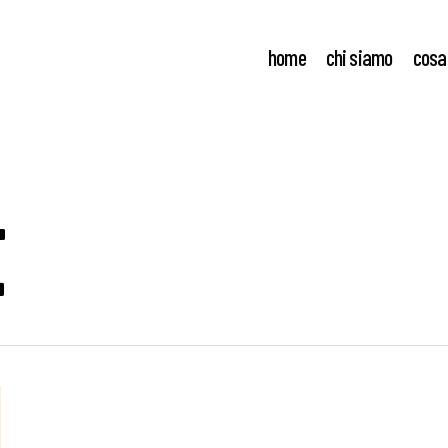
home
chi siamo
cosa
t