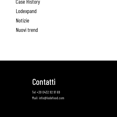
Case History
Lodexpand
Notizie
Nuovi trend
Contatti
Tel +39 0432 92 91 69
Mail: info@lodefood.com