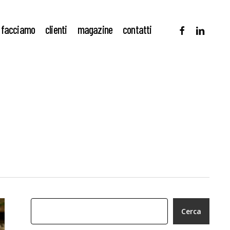
facebook
linkedin
 facciamo
clienti
magazine
contatti
Cerca