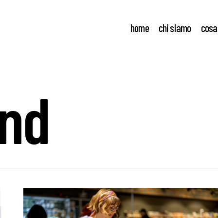
home
chi siamo
cosa
end