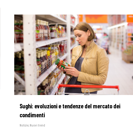
Sughi: evoluzioni e tendenze del mercato dei
condimenti
Notizie
,
Nuovi trend