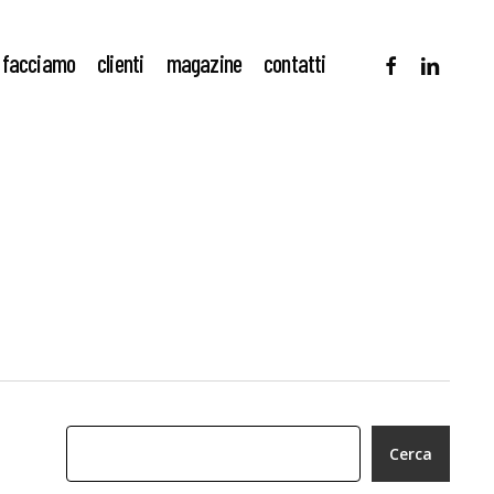
facebook
linkedin
 facciamo
clienti
magazine
contatti
Cerca