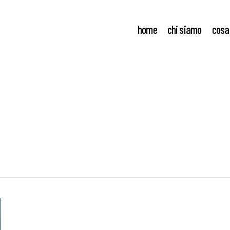
home
chi siamo
cosa