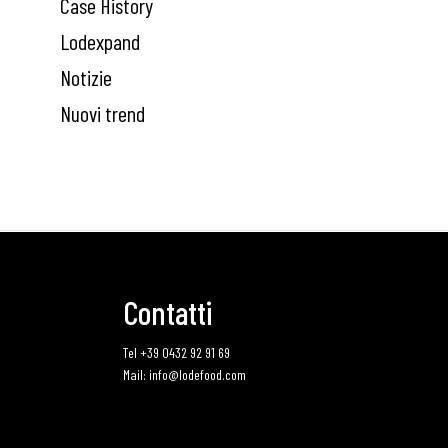
Case History
Lodexpand
Notizie
Nuovi trend
Contatti
Tel +39 0432 92 91 69
Mail: info@lodefood.com