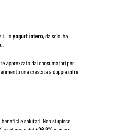
li. Lo
yogurt intero
, da solo, ha
o.
nte apprezzato dai consumatori per
riferimento una crescita a doppia cifra
 benefici e salutari. Non stupisce
%
a volume e del
+26,9%
a valore,