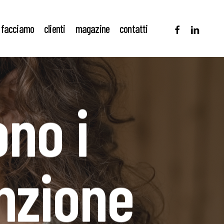
facebook
linkedin
 facciamo
clienti
magazine
contatti
no i
nzione