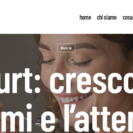
home
chi siamo
cosa
Notizie
urt: cresco
mi e l’atte