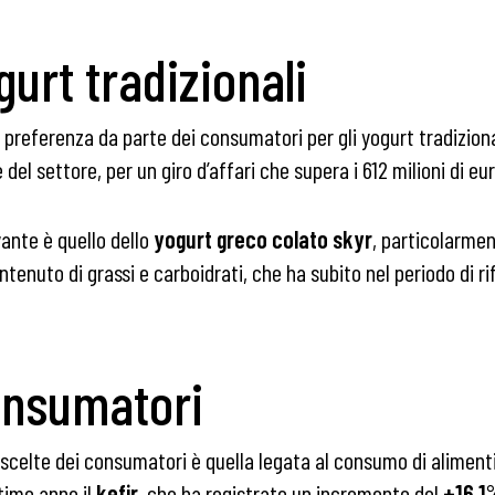
gurt tradizionali
 preferenza da parte dei consumatori per gli yogurt tradiziona
el settore, per un giro d’affari che supera i 612 milioni di eur
vante è quello dello
yogurt greco colato skyr
, particolarme
ontenuto di grassi e carboidrati, che ha subito nel periodo di 
onsumatori
 scelte dei consumatori è quella legata al consumo di alimenti
ltimo anno il
kefir
, che ha registrato un incremento del
+16,1