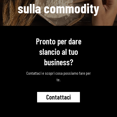
sulla commodity
Pronto per dare
slancio al tuo
business?
Contattaci e scopri cosa possiamo fare per
te.
C
o
n
t
a
t
t
a
c
i