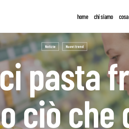
home
chi siamo
cosa
Notizie
Nuovi trend
ci pasta f
o ciò che 