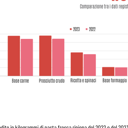
vendite in kilogrammi di pasta fresca ripiena del 2022 e del 20