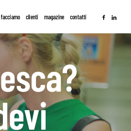
facebook
linkedin
 facciamo
clienti
magazine
contatti
resca?
devi