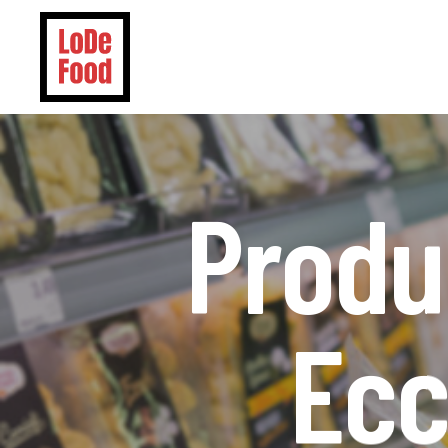
Skip
to
main
content
Produ
Ecc