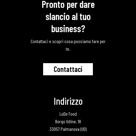
Pronto per dare
slancio al tuo
business?
Contattaci e scopri cosa possiamo fare per
te.
C
o
n
t
a
t
t
a
c
i
Indirizzo
LoDe Food
Borgo Udine, 18
33057 Palmanova (UD)