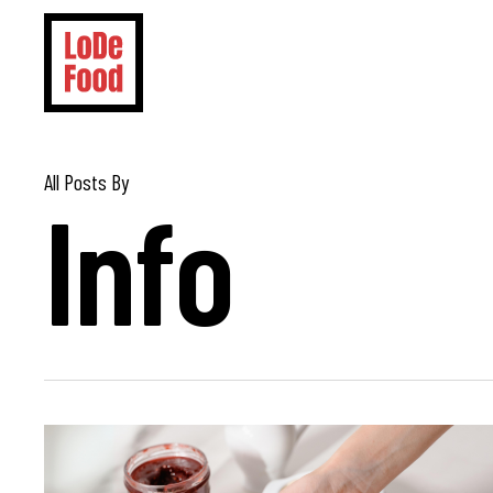
Skip
to
main
content
All Posts By
Info