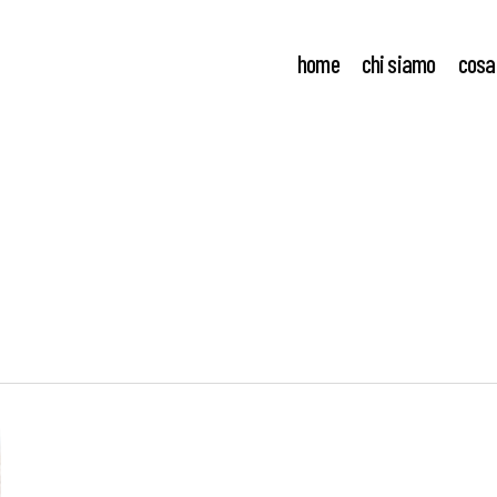
home
chi siamo
cosa