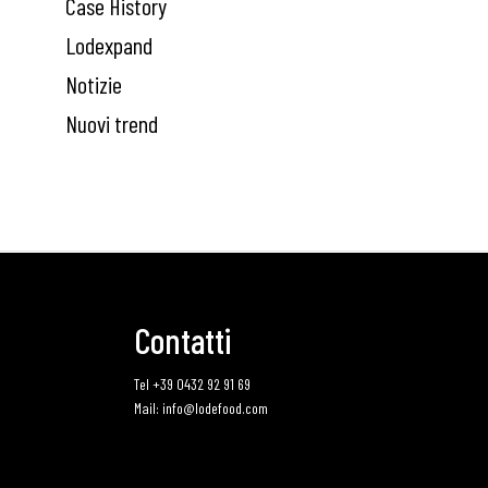
Case History
Lodexpand
Notizie
Nuovi trend
Contatti
Tel +39 0432 92 91 69
Mail: info@lodefood.com