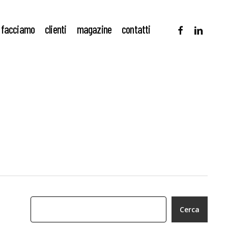
facebook
linkedin
 facciamo
clienti
magazine
contatti
Cerca