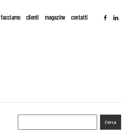
facebook
linkedin
 facciamo
clienti
magazine
contatti
Cerca