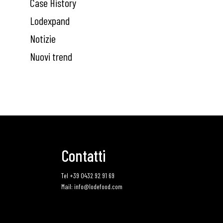
Case History
Lodexpand
Notizie
Nuovi trend
Contatti
Tel +39 0432 92 91 69
Mail: info@lodefood.com