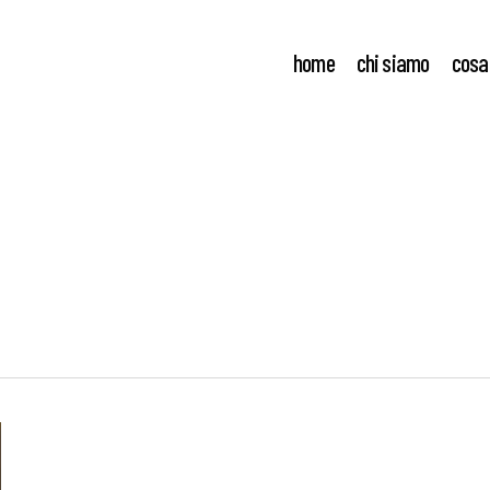
home
chi siamo
cosa