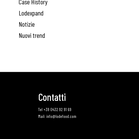
Case History
Lodexpand
Notizie
Nuovi trend
Contatti
Tel +39 0432 92 91 69
Mail: info@lodefood.com