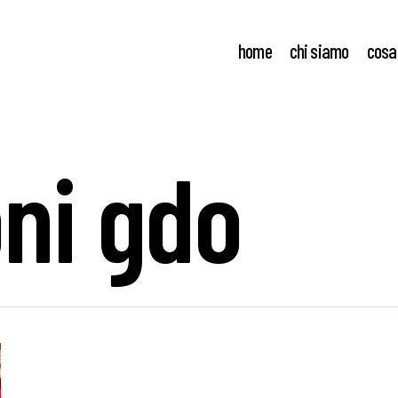
home
chi siamo
cosa
ni gdo