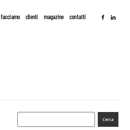
facebook
linkedin
 facciamo
clienti
magazine
contatti
Cerca