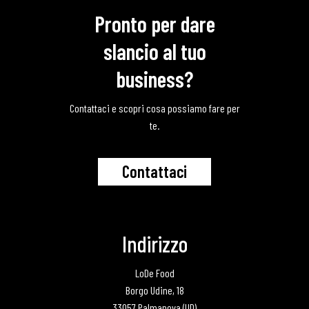
Pronto per dare
slancio al tuo
business?
Contattaci e scopri cosa possiamo fare per
te.
C
o
n
t
a
t
t
a
c
i
Indirizzo
LoDe Food
Borgo Udine, 18
33057 Palmanova (UD)