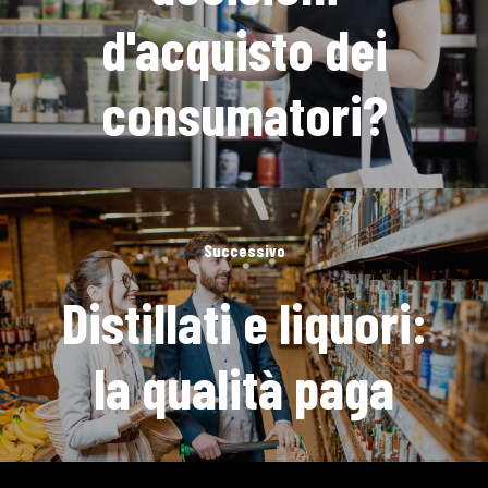
d'acquisto dei
consumatori?
Successivo
Distillati e liquori:
la qualità paga