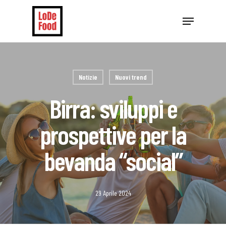
Skip
Menu
to
Close
main
Menu
content
Notizie
Nuovi trend
Birra: sviluppi e
prospettive per la
bevanda “social”
29 Aprile 2024