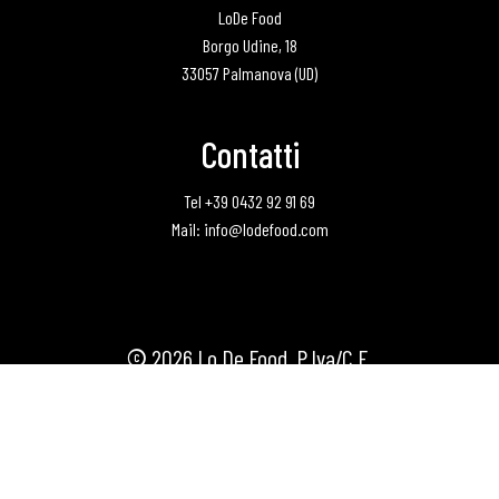
LoDe Food
Borgo Udine, 18
33057 Palmanova (UD)
Contatti
Tel +39 0432 92 91 69
Mail: info@lodefood.com
©
2026
Lo.De Food. P.Iva/C.F.
02107360303 - Registro Imprese 22873-
1999 - Dev by
Melograno Srl
Privacy