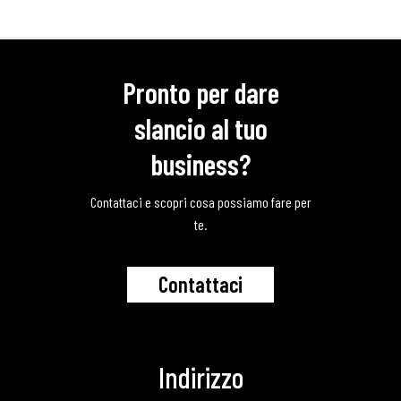
Pronto per dare
slancio al tuo
business?
Contattaci e scopri cosa possiamo fare per
te.
C
o
n
t
a
t
t
a
c
i
Indirizzo